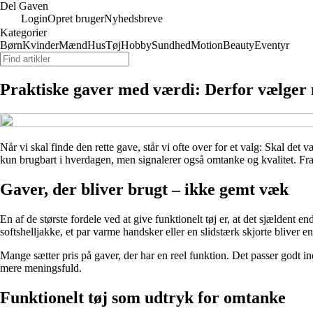
Del Gaven
Login
Opret bruger
Nyhedsbreve
Kategorier
Børn
Kvinder
Mænd
Hus
Tøj
Hobby
Sundhed
Motion
Beauty
Eventyr
Praktiske gaver med værdi: Derfor vælger 
Når vi skal finde den rette gave, står vi ofte over for et valg: Skal det
kun brugbart i hverdagen, men signalerer også omtanke og kvalitet. Fra 
Gaver, der bliver brugt – ikke gemt væk
En af de største fordele ved at give funktionelt tøj er, at det sjældent e
softshelljakke, et par varme handsker eller en slidstærk skjorte bliver
Mange sætter pris på gaver, der har en reel funktion. Det passer godt i
mere meningsfuld.
Funktionelt tøj som udtryk for omtanke