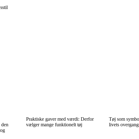
stil
Praktiske gaver med værdi: Derfor
Tøj som symbol
u den
vælger mange funktionelt tøj
livets overgan
 og