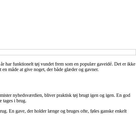
ere år har funktionelt tøj vundet frem som en populær gaveidé. Det er ikke
vet en måde at give noget, der både glæder og gavner.
gt mister nyhedsværdien, bliver praktisk tøj brugt igen og igen. En god
 tages i brug.
brug. En gave, der holder længe og bruges ofte, føles ganske enkelt