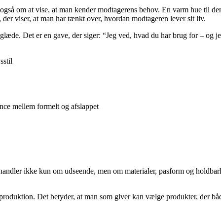
også om at vise, at man kender modtagerens behov. En varm hue til den, d
 der viser, at man har tænkt over, hvordan modtageren lever sit liv.
glæde. Det er en gave, der siger: “Jeg ved, hvad du har brug for – og jeg
stil
lance mellem formelt og afslappet
handler ikke kun om udseende, men om materialer, pasform og holdbarhed
produktion. Det betyder, at man som giver kan vælge produkter, der bå