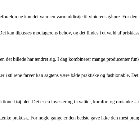
dsteforældrene kan det være en varm uldtrøje til vinterens gåture. For de
 Det kan tilpasses modtagerens behov, og det findes i et væld af prisklas
– men det billede har ændret sig. I dag kombinerer mange producenter fu
er i stilrene farver kan sagtens være både praktiske og fashionable. Det g
tionelt tøj plet. Det er en investering i kvalitet, komfort og omtanke –
 tænke praktisk. For nogle gange er den bedste gave ikke den mest pran