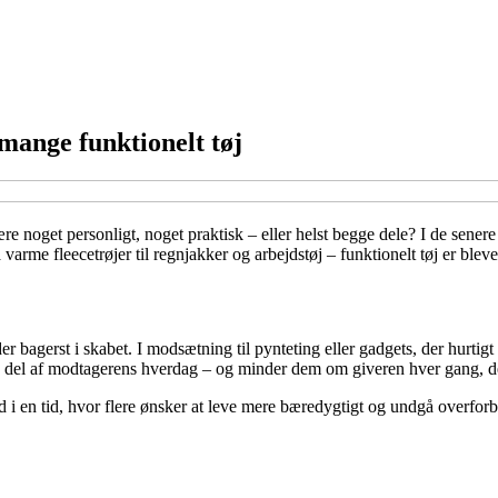
mange funktionelt tøj
 være noget personligt, noget praktisk – eller helst begge dele? I de sen
varme fleecetrøjer til regnjakker og arbejdstøj – funktionelt tøj er ble
nder bagerst i skabet. I modsætning til pynteting eller gadgets, der hurti
 en del af modtagerens hverdag – og minder dem om giveren hver gang, de
nd i en tid, hvor flere ønsker at leve mere bæredygtigt og undgå overfor