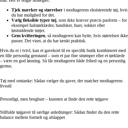
mål. Her er nogle strategier:
Tjek mærker og størrelser
i modtagerens eksisterende tøj, hvis
du har mulighed for det.
Vælg fleksible typer tøj
, som ikke kræver præcis pasform – for
eksempel halstørklæder, handsker, huer, sokker eller
løstsiddende trøjer.
Gem kvitteringen
, så modtageren kan bytte, hvis størrelsen ikke
passer. Det viser, at du har tænkt praktisk.
Hvis du er i tvivl, kan et gavekort til en specifik butik kombineret med
en lille personlig genstand – som et par fine strømper eller et tørklæde
– være en god løsning. Så får modtageren både frihed og en personlig
gestus.
Tøj med omtanke: Sådan vælger du gaver, der matcher modtagerens
livsstil
Personligt, men brugbart – kunsten at finde den rette tøjgave
Stilfulde tøjgaver til særlige anledninger: Sådan finder du den rette
balance mellem formelt og afslappet