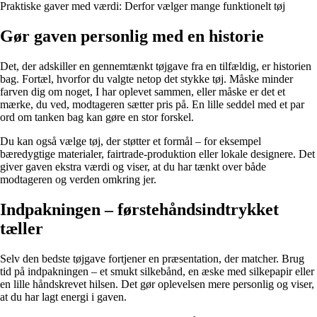
Praktiske gaver med værdi: Derfor vælger mange funktionelt tøj
Gør gaven personlig med en historie
Det, der adskiller en gennemtænkt tøjgave fra en tilfældig, er historien
bag. Fortæl, hvorfor du valgte netop det stykke tøj. Måske minder
farven dig om noget, I har oplevet sammen, eller måske er det et
mærke, du ved, modtageren sætter pris på. En lille seddel med et par
ord om tanken bag kan gøre en stor forskel.
Du kan også vælge tøj, der støtter et formål – for eksempel
bæredygtige materialer, fairtrade-produktion eller lokale designere. Det
giver gaven ekstra værdi og viser, at du har tænkt over både
modtageren og verden omkring jer.
Indpakningen – førstehåndsindtrykket
tæller
Selv den bedste tøjgave fortjener en præsentation, der matcher. Brug
tid på indpakningen – et smukt silkebånd, en æske med silkepapir eller
en lille håndskrevet hilsen. Det gør oplevelsen mere personlig og viser,
at du har lagt energi i gaven.