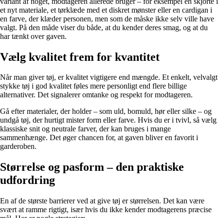
variant af noget, modtageren allerede bruger – for eksempel en skjorte i
et nyt materiale, et tørklæde med et diskret mønster eller en cardigan i
en farve, der klæder personen, men som de måske ikke selv ville have
valgt. På den måde viser du både, at du kender deres smag, og at du
har tænkt over gaven.
Vælg kvalitet frem for kvantitet
Når man giver tøj, er kvalitet vigtigere end mængde. Et enkelt, velvalgt
stykke tøj i god kvalitet føles mere personligt end flere billige
alternativer. Det signalerer omtanke og respekt for modtageren.
Gå efter materialer, der holder – som uld, bomuld, hør eller silke – og
undgå tøj, der hurtigt mister form eller farve. Hvis du er i tvivl, så vælg
klassiske snit og neutrale farver, der kan bruges i mange
sammenhænge. Det øger chancen for, at gaven bliver en favorit i
garderoben.
Størrelse og pasform – den praktiske
udfordring
En af de største barrierer ved at give tøj er størrelsen. Det kan være
svært at ramme rigtigt, især hvis du ikke kender modtagerens præcise