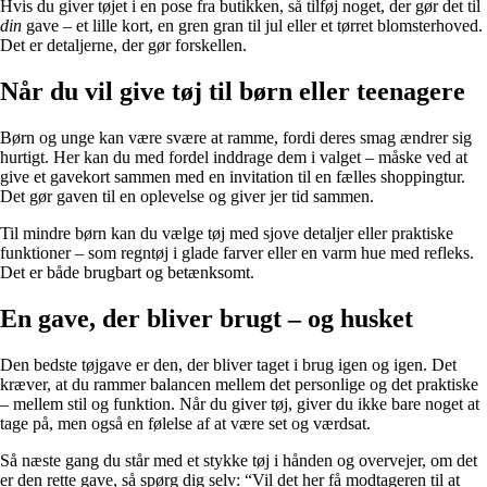
Hvis du giver tøjet i en pose fra butikken, så tilføj noget, der gør det til
din
gave – et lille kort, en gren gran til jul eller et tørret blomsterhoved.
Det er detaljerne, der gør forskellen.
Når du vil give tøj til børn eller teenagere
Børn og unge kan være svære at ramme, fordi deres smag ændrer sig
hurtigt. Her kan du med fordel inddrage dem i valget – måske ved at
give et gavekort sammen med en invitation til en fælles shoppingtur.
Det gør gaven til en oplevelse og giver jer tid sammen.
Til mindre børn kan du vælge tøj med sjove detaljer eller praktiske
funktioner – som regntøj i glade farver eller en varm hue med refleks.
Det er både brugbart og betænksomt.
En gave, der bliver brugt – og husket
Den bedste tøjgave er den, der bliver taget i brug igen og igen. Det
kræver, at du rammer balancen mellem det personlige og det praktiske
– mellem stil og funktion. Når du giver tøj, giver du ikke bare noget at
tage på, men også en følelse af at være set og værdsat.
Så næste gang du står med et stykke tøj i hånden og overvejer, om det
er den rette gave, så spørg dig selv: “Vil det her få modtageren til at