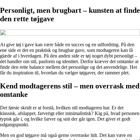
Personligt, men brugbart – kunsten at finde
den rette tøjgave
At give tøj i gave kan være både en succes og en udfordring. På den
ene side er det en praktisk og brugbar gave, som modtageren kan få
glæde af i hverdagen. På den anden side er tøj noget dybt personligt –
det handler om stil, pasform og identitet. Derfor kræver det omtanke at
finde den rette balance mellem det personlige og det anvendelige. Her
får du inspiration til, hvordan du vælger tøjgaver, der rammer plet.
Kend modtagerens stil – men overrask med
omtanke
Det første skridt er at forstå, hvilken stil modtageren har. Er det
klassisk, afslappet, farverigt eller minimalistisk? Kig på, hvad personen
typisk går i, og hvilke farver og snit der går igen. Det giver et godt
udgangspunkt.
Men en god tøjgave må også gerne overraske lidt. Det kan være en