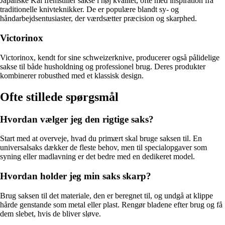
Japanske Kai fremstiller sakse i høj kvalitet, ofte med inspiration fra
traditionelle knivteknikker. De er populære blandt sy- og
håndarbejdsentusiaster, der værdsætter præcision og skarphed.
Victorinox
Victorinox, kendt for sine schweizerknive, producerer også pålidelige
sakse til både husholdning og professionel brug. Deres produkter
kombinerer robusthed med et klassisk design.
Ofte stillede spørgsmål
Hvordan vælger jeg den rigtige saks?
Start med at overveje, hvad du primært skal bruge saksen til. En
universalsaks dækker de fleste behov, men til specialopgaver som
syning eller madlavning er det bedre med en dedikeret model.
Hvordan holder jeg min saks skarp?
Brug saksen til det materiale, den er beregnet til, og undgå at klippe
hårde genstande som metal eller plast. Rengør bladene efter brug og få
dem slebet, hvis de bliver sløve.