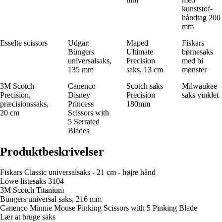
kunststof-
håndtag 200
mm
Esselte scissors
Udgår:
Maped
Fiskars
Büngers
Ultimate
børnesaks
universalsaks,
Precision
med bi
135 mm
saks, 13 cm
mønster
3M Scotch
Canenco
Scotch saks
Milwaukee
Precision,
Disney
Precision
saks vinklet
præcisionssaks,
Princess
180mm
20 cm
Scissors with
5 Serrated
Blades
Produktbeskrivelser
Fiskars Classic universalsaks - 21 cm - højre hånd
Löwe listesaks 3104
3M Scotch Titanium
Büngers universal saks, 216 mm
Canenco Minnie Mouse Pinking Scissors with 5 Pinking Blade
Lær at bruge saks