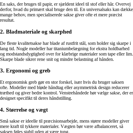
En saks, der bruges til papir, er sjældent ideel til stof eller hår. Overvej
derfor, hvad du primært skal bruge den til. En universalsaks kan dække
mange behov, men specialiserede sakse giver ofte et mere præcist
resultat.
2. Bladmateriale og skarphed
De fleste kvalitetsakse har blade af rustfrit stål, som holder sig skarpe i
lang tid. Nogle modeller har titaniumbelægning for ekstra holdbarhed
og modstandsdygtighed over for klæbrige materialer som tape eller lim.
Skarpe blade sikrer rene snit og mindre belastning af hånden.
3. Ergonomi og greb
Et ergonomisk greb gør en stor forskel, især hvis du bruger saksen
ofte. Modeller med bløde håndtag eller asymmetrisk design reducerer
træthed og giver bedre kontrol. Venstrehåndede bør vælge sakse, der er
designet specifikt til deres håndstilling.
4. Størrelse og vægt
Små sakse er ideelle til præcisionsarbejde, mens større modeller giver
mere kraft til tykkere materialer. Vægten bør være afbalanceret, så
saksen føles stabil uden at være tung.