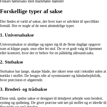
Fiskars børnesaks med mariehøne mønster
Forskellige typer af sakse
Der findes et væld af sakse, der hver især er udviklet til specifikke
formål. Her er nogle af de mest almindelige typer.
1. Universalsakse
Universalsakse er alsidige og egner sig til de fleste daglige opgaver
som at klippe papir, snor eller let stof. De er et godt valg til hjemmet
eller kontoret, hvor der er behov for en pålidelig allround-saks.
2. Stofsakse
Stofsakse har lange, skarpe blade, der sikrer rene snit i tekstiler uden at
trække i stoffet. De bruges ofte af syentusiaster og håndarbejdsfolk,
hvor præcision er afgørende.
3. Broderi- og trådsakse
Disse små, spidse sakse er designet til detaljeret arbejde som broderi,
syning og quiltning. De giver præcise snit tæt på stoffet og er ideelle til
fine tråde og små detaljer.