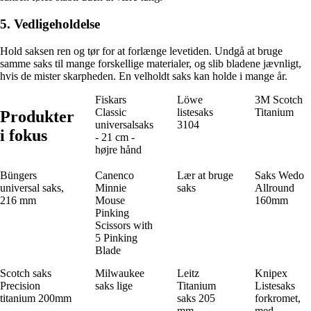
5. Vedligeholdelse
Hold saksen ren og tør for at forlænge levetiden. Undgå at bruge
samme saks til mange forskellige materialer, og slib bladene jævnligt,
hvis de mister skarpheden. En velholdt saks kan holde i mange år.
Fiskars
Löwe
3M Scotch
Classic
listesaks
Titanium
Produkter
universalsaks
3104
i fokus
- 21 cm -
højre hånd
Büngers
Canenco
Lær at bruge
Saks Wedo
universal saks,
Minnie
saks
Allround
216 mm
Mouse
160mm
Pinking
Scissors with
5 Pinking
Blade
Scotch saks
Milwaukee
Leitz
Knipex
Precision
saks lige
Titanium
Listesaks
titanium 200mm
saks 205
forkromet,
mm
med